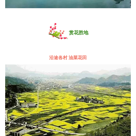
赏花胜地
沿途各村 油菜花田