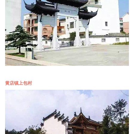
黄店镇上包村