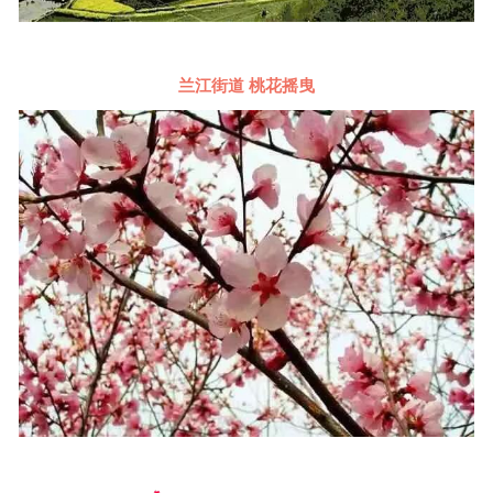
兰江街道 桃花摇曳