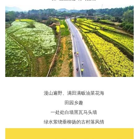
漫山遍野、满田满畈油菜花海
田园乡趣
一处处白墙黑瓦马头墙
绿水萦绕垂柳扬的古村落风情