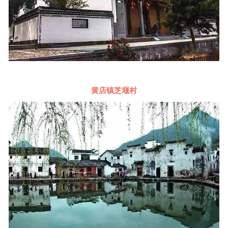
黄店镇芝堰村