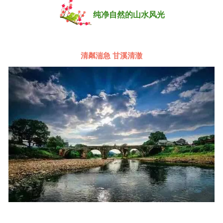
纯净自然的山水风光
清粼湍急 甘溪清澈