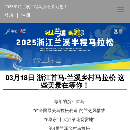
2025浙江兰溪半程马拉松 欢迎您！
登录
|
注册
03月18日 浙江首马-兰溪乡村马拉松 这
些美景在等你！
每年的浙江首马
在
“全国最美马拉松赛道”的兰芝风情线
在
华东“十大油菜花观赏地”
第4届兰溪乡村马拉松